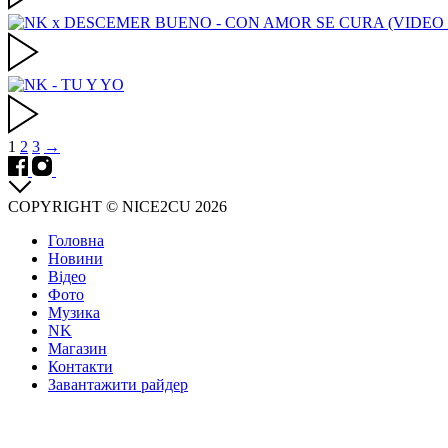
Posts
1
2
3
→
navigation
COPYRIGHT © NICE2CU 2026
Головна
Новини
Відео
Фото
Музика
NK
Магазин
Контакти
Завантажити райдер