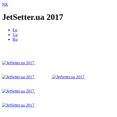
NK
JetSetter.ua 2017
En
Ua
Ru